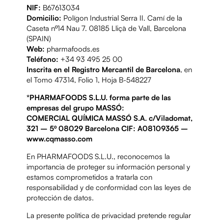
NIF:
B67613034
Domicilio:
Polígon Industrial Serra II. Camí de la
Caseta nº14 Nau 7. 08185 Lliçà de Vall, Barcelona
(SPAIN)
Web:
pharmafoods.es
Teléfono:
+34 93 495 25 00
Inscrita en el Registro Mercantil de Barcelona
, en
el Tomo 47314, Folio 1, Hoja B-548227
*PHARMAFOODS S.L.U. forma parte de las
empresas del grupo MASSÓ:
COMERCIAL QUÍMICA MASSÓ S.A. c/Viladomat,
321 – 5º 08029 Barcelona CIF: A08109365 –
www.cqmasso.com
En PHARMAFOODS S.L.U., reconocemos la
importancia de proteger su información personal y
estamos comprometidos a tratarla con
responsabilidad y de conformidad con las leyes de
protección de datos.
La presente política de privacidad pretende regular